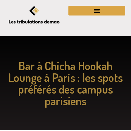
Bar à Chicha Hookah
Lounge à Paris : les spots
préférés des campus
parisiens